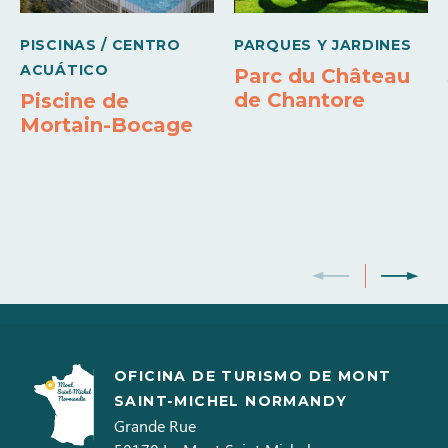
Caravana
PISCINAS / CENTRO
PARQUES Y JARDINES
2,40€
ACUÁTICO
Parc du Château
de Chantore
Piscine de
Ducha
Mortain-Bocage
3,60€
Niño
1,50€
Impuesto turístico
0,22€
Visitante
OFICINA DE TURISMO DE MONT
SAINT-MICHEL NORMANDY
1,25€
Grande Rue