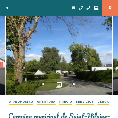
Vuelta
2
A PROPOSITO
APERTURA
PRECIO
SERVICIOS
CERCA
Camping municipal de Saint-Hilaire-