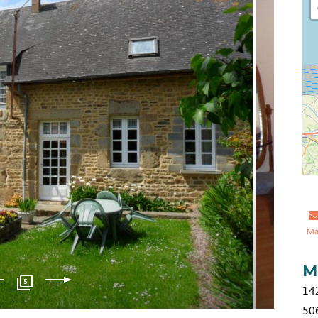
Ma
M
5
14
50