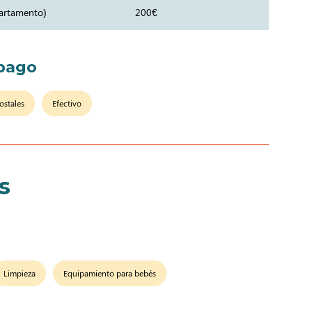
partamento)
200€
pago
ostales
Efectivo
s
Limpieza
Equipamiento para bebés