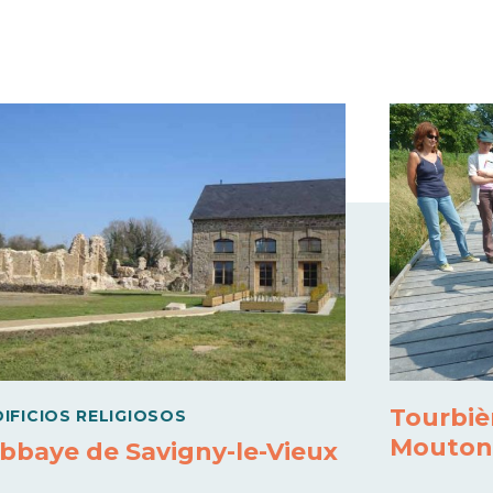
Tourbiè
DIFICIOS RELIGIOSOS
Mouto
bbaye de Savigny-le-Vieux