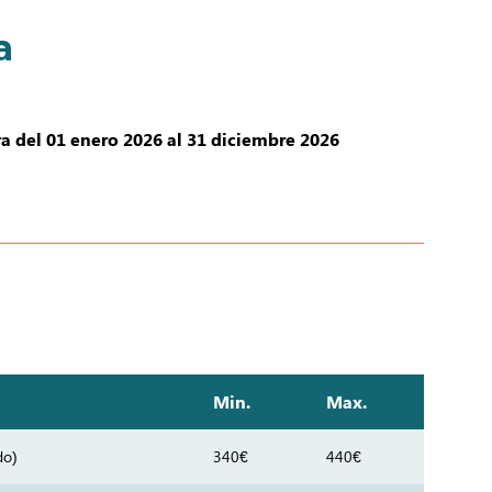
a
a del 01 enero 2026 al 31 diciembre 2026
Min.
Max.
do)
340€
440€