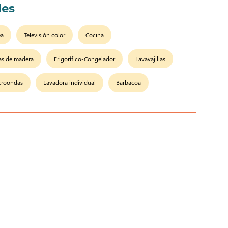
es
ea
Televisión color
Cocina
tas de madera
Frigorífico-Congelador
Lavavajillas
croondas
Lavadora individual
Barbacoa