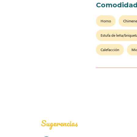
Comodidad
Horno
Chimen
Estufa de leña/brique
Calefacción
Mi
Sugerencias