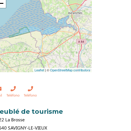
−
Leaflet
| ©
OpenStreetMap contributors
il
Teléfono
Teléfono
eublé de tourisme
22 La Brosse
640
SAVIGNY-LE-VIEUX