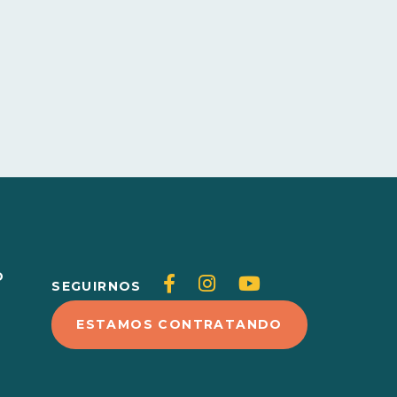
O
Siganos
Siganos
Siganos
SEGUIRNOS
en
en
en
ESTAMOS CONTRATANDO
Facebook
Instagram
Youtube