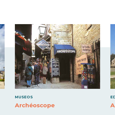
MUSEOS
E
Archéoscope
A