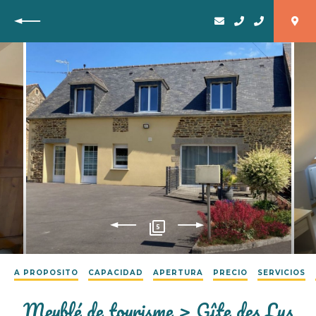
Vuelta
5
A PROPOSITO
CAPACIDAD
APERTURA
PRECIO
SERVICIOS
Meublé de tourisme > Gîte des Lys