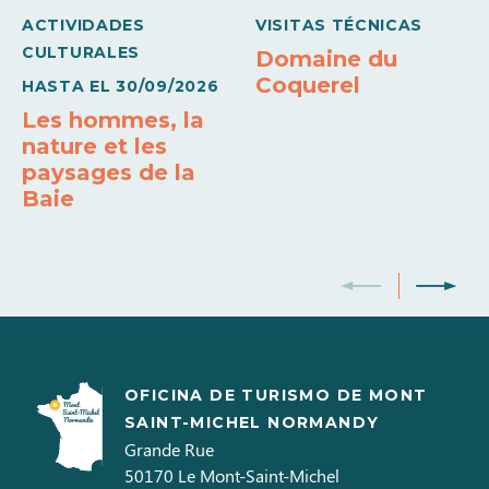
ACTIVIDADES
VISITAS TÉCNICAS
Calefacción
Doble acristalamiento
Frigorífico-Congelador
CULTURALES
Domaine du
Coquerel
HASTA EL
30/09/2026
Horno
Lector DVD
Les hommes, la
nature et les
paysages de la
Baie
OFICINA DE TURISMO DE MONT
SAINT-MICHEL NORMANDY
Grande Rue
50170
Le Mont-Saint-Michel