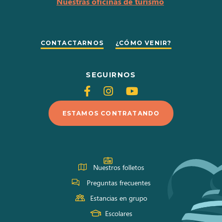
Nuestras oficinas de turismo
CONTACTARNOS
¿CÓMO VENIR?
SEGUIRNOS
Siganos
Siganos
Siganos
en
en
en
ESTAMOS CONTRATANDO
Facebook
Instagram
Youtube
Nuestros folletos
Preguntas frecuentes
Estancias en grupo
Escolares