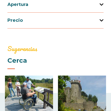
Capacidad de acogida total : 5 persona(s)
Apertura
Precio
Apertura del 01 abril 2026 al 30 septiembre
2026
Precio
Sugerencias
Noche (amueblado)
85€
Cerca
Medios de pago
Cheques bancarios y postales
Efectivo