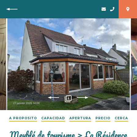
Vuelta
5
A PROPOSITO
CAPACIDAD
APERTURA
PRECIO
CERCA
Meublé de tourisme > La Résidence