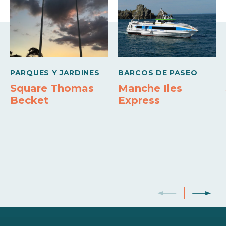
Comodidades
Barbacoa
Calefacción
Nevera con congelador
Doble acristalamiento
Sábanas y toallas incluidas
Horno
PARQUES Y JARDINES
BARCOS DE PASEO
Microondas
Lavadora individual
Lavavajillas
Square Thomas
Manche Iles
Becket
Express
Frigorífico-Congelador
Televisión color
WiFi