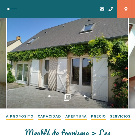
Vuelta
4
A PROPOSITO
CAPACIDAD
APERTURA
PRECIO
SERVICIOS
Meublé de tourisme > Les