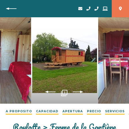
Vuelta
2
A PROPOSITO
CAPACIDAD
APERTURA
PRECIO
SERVICIOS
Roulotte > Ferme de la Gortière