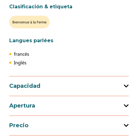
Clasificación & etiqueta
Bienvenue à la Ferme
Langues parlées
francés
Inglés
Capacidad
Capacidad de acogida total : 4 persona(s)
Apertura
1 habitación(es)
Precio
Apertura del 14 marzo 2026 al 15 noviembre
2026