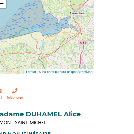
−
Leaflet
| ©
les contributeurs d'OpenStreetMap
il
Téléphone
adame DUHAMEL Alice
 MONT-SAINT-MICHEL
IR MON ITINÉRAIRE