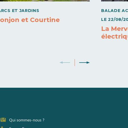
ARCS ET JARDINS
BALADE A
onjon et Courtine
LE
22/08/2
La Merve
électri
Qui sommes-nous ?