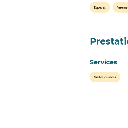
Espèces
Vireme
Prestat
Services
Visites guidées