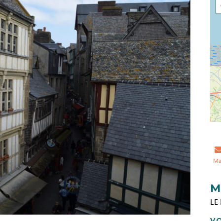
Ma
M
LE
VO