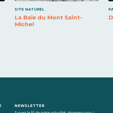
SITE NATUREL
P
La Baie du Mont Saint-
D
Michel
E
NEWSLETTER
L
Suivez le fil de notre actualité, abonnez-vous !