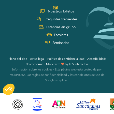
Nuestros folletos
Preguntas frecuentes
Estancias en grupo
Escolares
Seminarios
Plano del sitio
-
Aviso legal
-
Política de confidencialidad
-
Accesibilidad:
No conforme
-
Made with
by
IRIS Interactive
Información sobre los cookies
-
Esta página web está protegida por
reCAPTCHA. Las
reglas de confidencialidad
y las
condiciones de uso
de
Google se aplican.