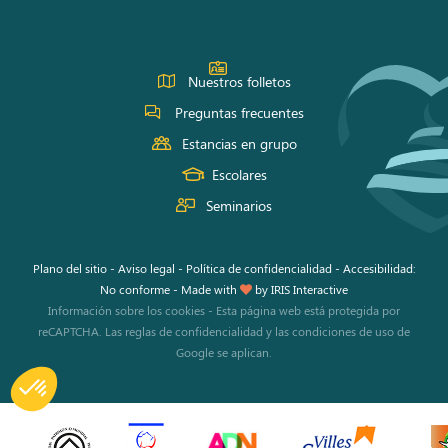
Facebook
Instagram
Youtube
Nuestros folletos
Preguntas frecuentes
Estancias en grupo
Escolares
Seminarios
Plano del sitio
-
Aviso legal
-
Política de confidencialidad
-
Accesibilidad:
No conforme
-
Made with
by
IRIS Interactive
Información sobre los cookies
-
Esta página web está protegida por
reCAPTCHA. Las
reglas de confidencialidad
y las
condiciones de uso
de
Google se aplican.