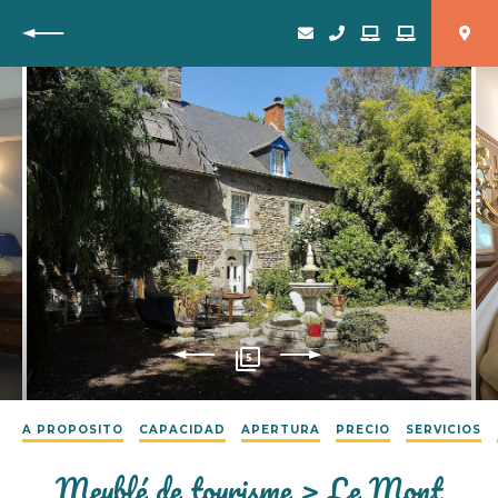
Vuelta
5
A PROPOSITO
CAPACIDAD
APERTURA
PRECIO
SERVICIOS
Meublé de tourisme > Le Mont