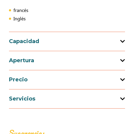
francés
Inglés
Capacidad
Capacidad de acogida total : 5 persona(s)
Apertura
2 habitación(es)
Precio
Apertura del 01 abril 2026 al 30 septiembre
2026
Precio
Servicios
Semana (amueblado)
Equipamientos
399€
799€
Juegos interiores, maletín de juegos, libros
Juegos exteriores
Sugerencias