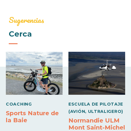
Precio
Sugerencias
Precio de base
150€
Cerca
Precio grupo adultos
210€
COACHING
ESCUELA DE PILOTAJE
(AVIÓN, ULTRALIGERO)
Sports Nature de
la Baie
Normandie ULM
Mont Saint-Michel