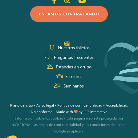
en
en
en
ESTAMOS CONTRATANDO
Facebook
Instagram
Youtube
Nuestros folletos
Preguntas frecuentes
Estancias en grupo
Escolares
Seminarios
Plano del sitio
-
Aviso legal
-
Política de confidencialidad
-
Accesibilidad:
No conforme
-
Made with
by
IRIS Interactive
Información sobre los cookies
-
Esta página web está protegida por
reCAPTCHA. Las
reglas de confidencialidad
y las
condiciones de uso
de
Google se aplican.