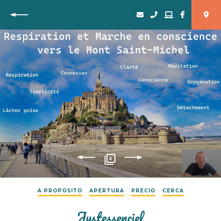
Vuelta
4
A PROPOSITO
APERTURA
PRECIO
CERCA
Justessenciel