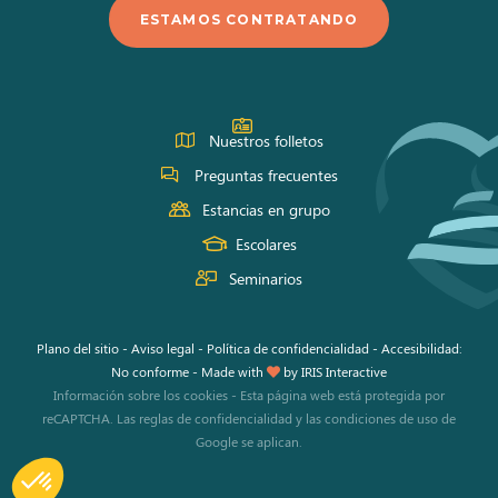
en
en
en
ESTAMOS CONTRATANDO
Facebook
Instagram
Youtube
Nuestros folletos
Preguntas frecuentes
Estancias en grupo
Escolares
Seminarios
Plano del sitio
-
Aviso legal
-
Política de confidencialidad
-
Accesibilidad:
No conforme
-
Made with
by
IRIS Interactive
Información sobre los cookies
-
Esta página web está protegida por
reCAPTCHA. Las
reglas de confidencialidad
y las
condiciones de uso
de
Google se aplican.