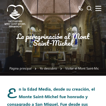
Todos
Busco
los
números
aquí
Destino
La peregrinación al Mont
Mont
Saint-Michel
Saint
Michel
Página principal
Yo descubro
Visitar el Mont Saint-Michel
E
n la Edad Media, desde su creación, el
Monte Saint-Michel fue honrado y
consagrado a San Miguel. Fue desde sus