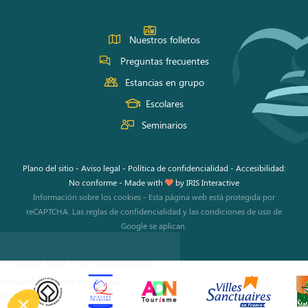
Nuestros folletos
Preguntas frecuentes
Estancias en grupo
Escolares
Seminarios
Plano del sitio
-
Aviso legal
-
Política de confidencialidad
-
Accesibilidad:
No conforme
-
Made with
by
IRIS Interactive
Información sobre los cookies
-
Esta página web está protegida por
reCAPTCHA. Las
reglas de confidencialidad
y las
condiciones de uso
de
Google se aplican.
Este sitio utiliza cookies y le da control sobre lo que desea activar.
To modify your preferences afterwards, click on the 'Cookie
Preferences' link located in the page footer.