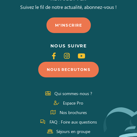
Suivez le fil de notre actualité, abonnez-vous !
M'INSCRIRE
NOUS SUIVRE
Suivez-
Suivez-
Suivez-
nous
nous
nous
NOUS RECRUTONS
sur
sur
sur
Facebook
Instagram
Youtube
Qui sommes-nous ?
Espace Pro
Nos brochures
FAQ : Foire aux questions
Séjours en groupe