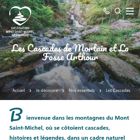
Tous
Je
les
recherch
numéros
ici
Destination
Les Cascades de Mortain et La
Mont
Fosse Arthour
Saint-
Michel
Normandie
Accueil
Je découvre
Nos essentiels
Les Cascades de M
B
ienvenue dans les montagnes du Mont
Saint-Michel, où se côtoient cascades,
histoires et légendes, dans un cadre naturel