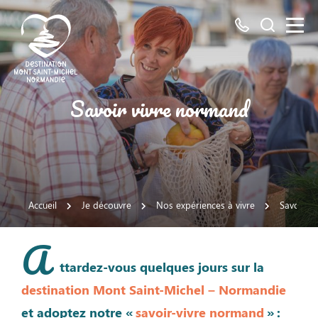
Tous
Je
les
recherch
numéros
ici
Destination
Savoir vivre normand
Mont
Saint-
Michel
Normandie
Accueil
Je découvre
Nos expériences à vivre
Savoir v
A
ttardez-vous quelques jours sur la
destination Mont Saint-Michel – Normandie
et adoptez notre «
savoir-vivre normand
» :