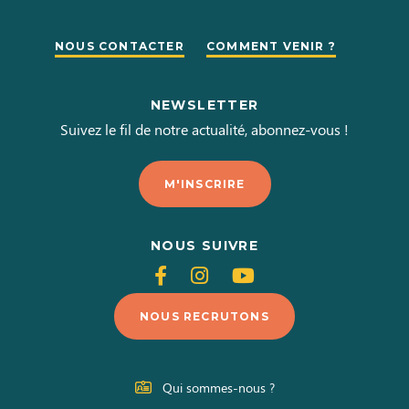
NOUS CONTACTER
COMMENT VENIR ?
NEWSLETTER
Suivez le fil de notre actualité, abonnez-vous !
M'INSCRIRE
NOUS SUIVRE
Suivez-
Suivez-
Suivez-
nous
nous
nous
NOUS RECRUTONS
sur
sur
sur
Facebook
Instagram
Youtube
Qui sommes-nous ?