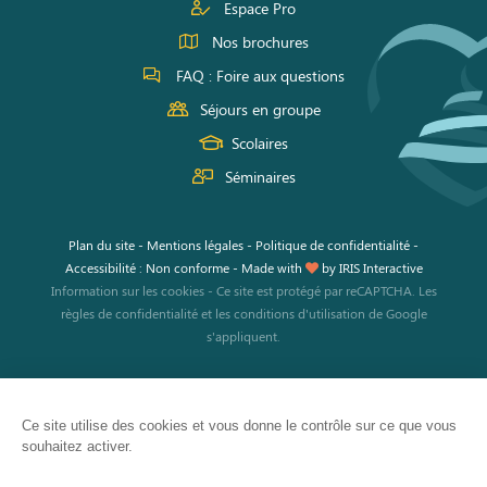
Espace Pro
Nos brochures
FAQ : Foire aux questions
Séjours en groupe
Scolaires
Séminaires
Plan du site
-
Mentions légales
-
Politique de confidentialité
-
Accessibilité : Non conforme
-
Made with
by
IRIS Interactive
Information sur les cookies
-
Ce site est protégé par reCAPTCHA. Les
règles de confidentialité
et les
conditions d'utilisation
de Google
s'appliquent.
Ce site utilise des cookies et vous donne le contrôle sur ce que vous
souhaitez activer.
JE RÉSERVE