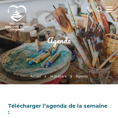
Tous
Je
les
recherch
numéros
ici
Destination
Agenda
Mont
Saint-
Michel
Normandie
Accueil
Je prépare
Agenda
Télécharger l’agenda de la semaine
: