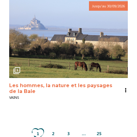
Jusqu'au
30/09/2026
5
Les hommes, la nature et les paysages
de la Baie
VAINS
1
2
3
…
25