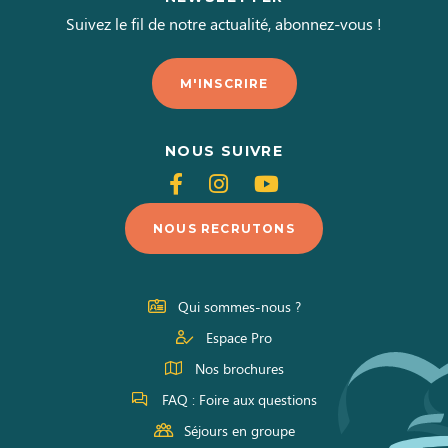
Suivez le fil de notre actualité, abonnez-vous !
M'INSCRIRE
NOUS SUIVRE
Suivez-
Suivez-
Suivez-
nous
nous
nous
NOUS RECRUTONS
sur
sur
sur
Facebook
Instagram
Youtube
Qui sommes-nous ?
Espace Pro
Nos brochures
FAQ : Foire aux questions
Séjours en groupe