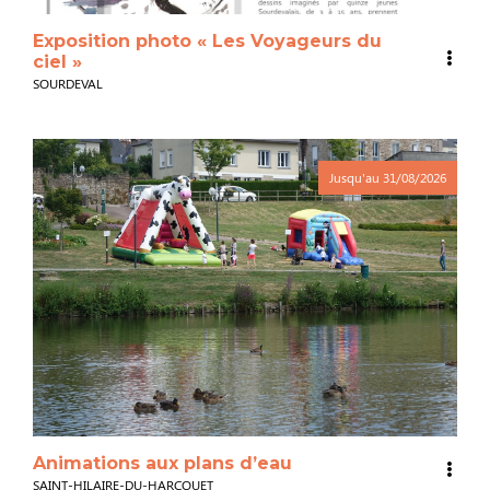
Exposition photo « Les Voyageurs du
ciel »
SOURDEVAL
Jusqu'au
31/08/2026
Animations aux plans d’eau
SAINT-HILAIRE-DU-HARCOUET