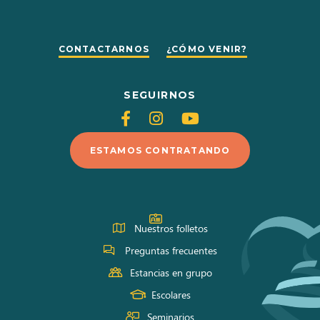
CONTACTARNOS
¿CÓMO VENIR?
SEGUIRNOS
Siganos
Siganos
Siganos
en
en
en
ESTAMOS CONTRATANDO
Facebook
Instagram
Youtube
Nuestros folletos
Preguntas frecuentes
Estancias en grupo
Escolares
Seminarios