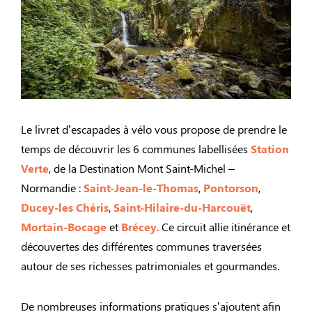
Le livret d’escapades à vélo vous propose de prendre le
temps de découvrir les 6 communes labellisées
Station
Verte
, de la Destination Mont Saint-Michel –
Normandie :
Saint-Jean-le-Thomas
,
Pontorson
,
Ducey-les Chéris
,
Saint-Hilaire-du-Harcouët
,
Mortain-Bocage
et
Brécey
. Ce circuit allie itinérance et
découvertes des différentes communes traversées
autour de ses richesses patrimoniales et gourmandes.
De nombreuses informations pratiques s’ajoutent afin