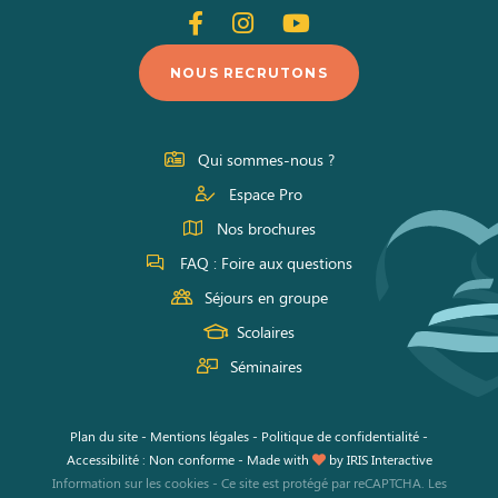
Suivez-
Suivez-
Suivez-
nous
nous
nous
NOUS RECRUTONS
sur
sur
sur
Facebook
Instagram
Youtube
Qui sommes-nous ?
Espace Pro
Nos brochures
FAQ : Foire aux questions
Séjours en groupe
Scolaires
Séminaires
Plan du site
-
Mentions légales
-
Politique de confidentialité
-
Accessibilité : Non conforme
-
Made with
by
IRIS Interactive
Information sur les cookies
-
Ce site est protégé par reCAPTCHA. Les