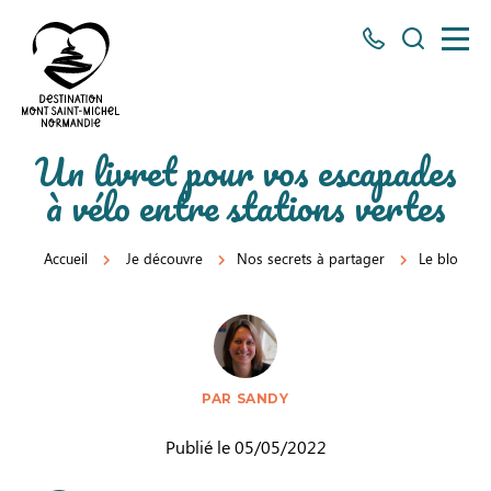
Tous
Je
les
recherch
numéros
ici
Destination
Un livret pour vos escapades
Mont
à vélo entre stations vertes
Saint-
Michel
Accueil
Je découvre
Nos secrets à partager
Le blog
Normandie
PAR SANDY
Publié le 05/05/2022