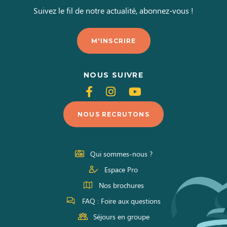
Suivez le fil de notre actualité, abonnez-vous !
M'INSCRIRE
NOUS SUIVRE
Suivez-
Suivez-
Suivez-
nous
nous
nous
NOUS RECRUTONS
sur
sur
sur
Facebook
Instagram
Youtube
Qui sommes-nous ?
Espace Pro
Nos brochures
FAQ : Foire aux questions
Séjours en groupe