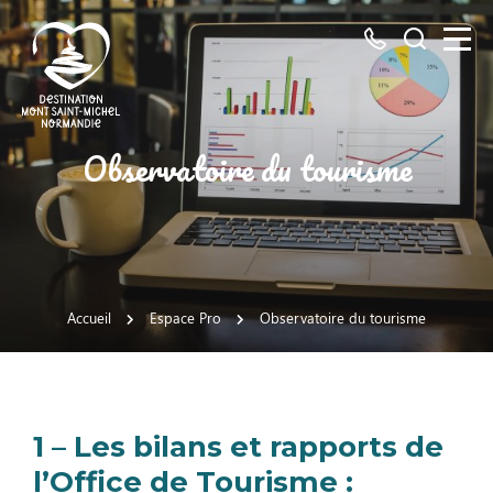
Tous
Je
les
recherch
numéros
ici
Destination
Observatoire du tourisme
Mont
Saint-
Michel
Normandie
Accueil
Espace Pro
Observatoire du tourisme
1 – Les bilans et rapports de
l’Office de Tourisme :